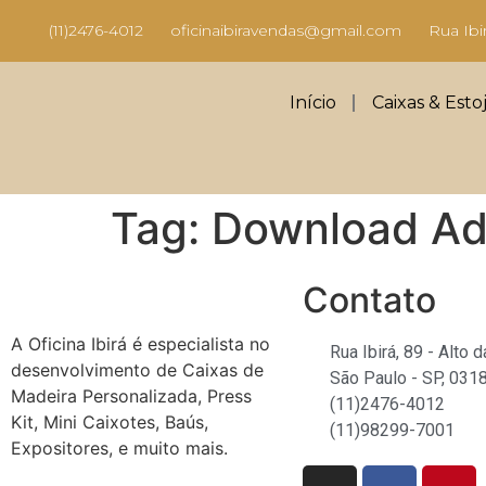
(11)2476-4012
oficinaibiravendas@gmail.com
Rua Ibi
Início
Caixas & Esto
Tag:
Download Ad
Contato
A Oficina Ibirá é especialista no
Rua Ibirá, 89 - Alto 
desenvolvimento de Caixas de
São Paulo - SP, 031
Madeira Personalizada, Press
(11)2476-4012
Kit, Mini Caixotes, Baús,
(11)98299-7001
Expositores, e muito mais.