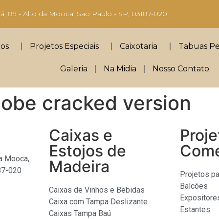
rá, 89 - Alto da Mooca, São Paulo - SP, 03187-020
jos
Projetos Especiais
Caixotaria
Tabuas Pe
Galeria
Na Midia
Nosso Contato
obe cracked version
Caixas e
Proje
Estojos de
Come
da Mooca,
Madeira
87-020
Projetos pa
Balcões
Caixas de Vinhos e Bebidas
Expositore
Caixa com Tampa Deslizante
Estantes
Caixas Tampa Baú