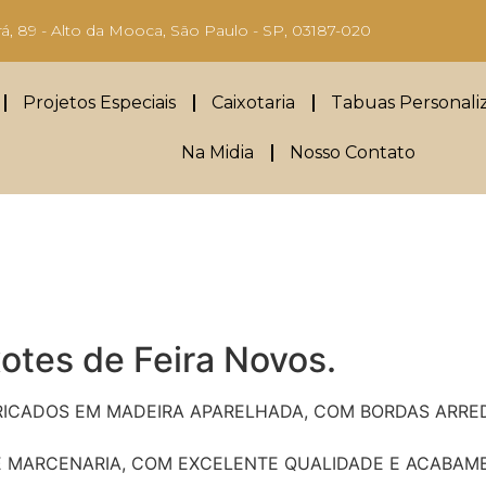
rá, 89 - Alto da Mooca, São Paulo - SP, 03187-020
Projetos Especiais
Caixotaria
Tabuas Personali
Na Midia
Nosso Contato
otes de Feira Novos.
BRICADOS EM MADEIRA APARELHADA, COM BORDAS ARRE
 MARCENARIA, COM EXCELENTE QUALIDADE E ACABAM